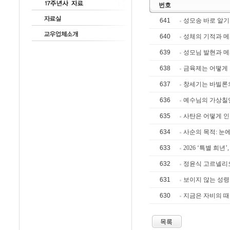
번호
641
성모송 바로 알기
640
성체의 기적과 
639
성모님 발현과 
638
금육제는 어떻게 
637
창세기는 바빌론의
636
예수님의 가상칠언
635
사탄은 어떻게 인
634
사순의 목적: 눈
633
2026 ‘특별 희년
632
정윤식 고르넬리오
631
보이지 않는 성령
630
지금은 자비의 때