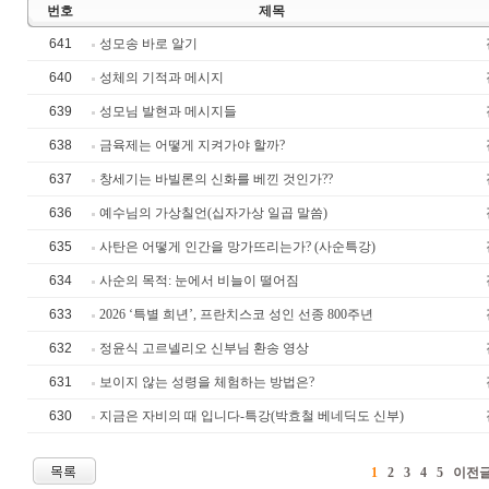
번호
제목
641
성모송 바로 알기
640
성체의 기적과 메시지
639
성모님 발현과 메시지들
638
금육제는 어떻게 지켜가야 할까?
637
창세기는 바빌론의 신화를 베낀 것인가??
636
예수님의 가상칠언(십자가상 일곱 말씀)
635
사탄은 어떻게 인간을 망가뜨리는가? (사순특강)
634
사순의 목적: 눈에서 비늘이 떨어짐
633
2026 ‘특별 희년’, 프란치스코 성인 선종 800주년
632
정윤식 고르넬리오 신부님 환송 영상
631
보이지 않는 성령을 체험하는 방법은?
630
지금은 자비의 때 입니다-특강(박효철 베네딕도 신부)
1
2
3
4
5
이전