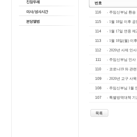
번호
116
주임신부님 환송 
115
1월 18일 이후 
114
1월 17일 연중 
113
1월 18일(월) 
112
2020년 사제 인
111
주임신부님 인사 이
110
코로나19 와 관
109
2020년 교구 사
108
주임신부님 1월 
107
특별방역대책 기간 연