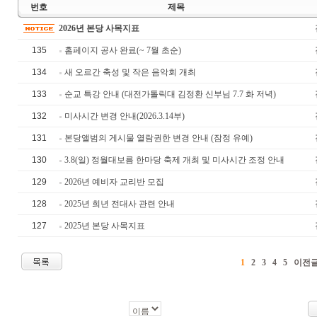
번호
제목
2026년 본당 사목지표
135
홈페이지 공사 완료(~ 7월 초순)
134
새 오르간 축성 및 작은 음악회 개최
133
순교 특강 안내 (대전가톨릭대 김정환 신부님 7.7 화 저녁)
132
미사시간 변경 안내(2026.3.14부)
131
본당앨범의 게시물 열람권한 변경 안내 (잠정 유예)
130
3.8(일) 정월대보름 한마당 축제 개최 및 미사시간 조정 안내
129
2026년 예비자 교리반 모집
128
2025년 희년 전대사 관련 안내
127
2025년 본당 사목지표
1
2
3
4
5
이전